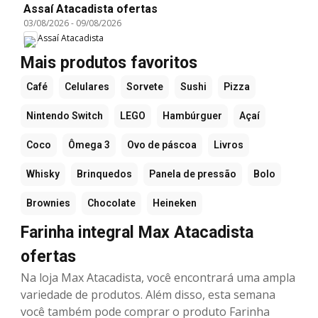
Assaí Atacadista ofertas
03/08/2026
-
09/08/2026
Assaí Atacadista
Mais produtos favoritos
Café
Celulares
Sorvete
Sushi
Pizza
Nintendo Switch
LEGO
Hambúrguer
Açaí
Coco
Ômega 3
Ovo de páscoa
Livros
Whisky
Brinquedos
Panela de pressão
Bolo
Brownies
Chocolate
Heineken
Farinha integral Max Atacadista
ofertas
Na loja Max Atacadista, você encontrará uma ampla
variedade de produtos. Além disso, esta semana
você também pode comprar o produto Farinha