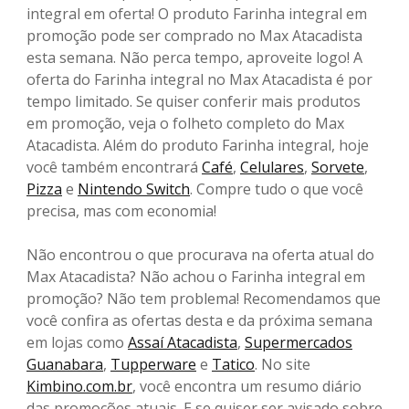
integral em oferta! O produto Farinha integral em
promoção pode ser comprado no Max Atacadista
esta semana. Não perca tempo, aproveite logo! A
oferta do Farinha integral no Max Atacadista é por
tempo limitado. Se quiser conferir mais produtos
em promoção, veja o folheto completo do Max
Atacadista. Além do produto Farinha integral, hoje
você também encontrará
Café
,
Celulares
,
Sorvete
,
Pizza
e
Nintendo Switch
. Compre tudo o que você
precisa, mas com economia!
Não encontrou o que procurava na oferta atual do
Max Atacadista? Não achou o Farinha integral em
promoção? Não tem problema! Recomendamos que
você confira as ofertas desta e da próxima semana
em lojas como
Assaí Atacadista
,
Supermercados
Guanabara
,
Tupperware
e
Tatico
. No site
Kimbino.com.br
, você encontra um resumo diário
das promoções atuais. E se quiser ser avisado sobre