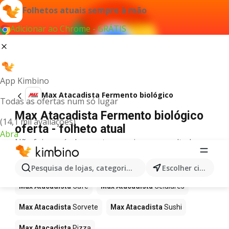
Folhetos atuais sempre à mão
Adicionar ao Chrome - GRÁTIS
App Kimbino
Max Atacadista Fermento biológico
Todas as ofertas num só lugar
Max Atacadista Fermento biológico
(14,1 mil avaliações)
oferta - folheto atual
Abra
Não foi possível encontrar quaisquer resultados
para este termo.
Mais produtos em Max Atacadista
Pesquisa de lojas, categorias,produtos...
Escolher cidade
Max Atacadista
Café
Max Atacadista
Celulares
Max Atacadista
Sorvete
Max Atacadista
Sushi
Max Atacadista
Pizza