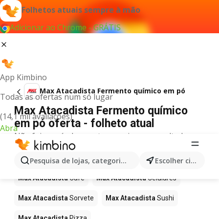
Folhetos atuais sempre à mão
Adicionar ao Chrome - GRÁTIS
App Kimbino
Max Atacadista Fermento químico em pó
Todas as ofertas num só lugar
Max Atacadista Fermento químico
(14,1 mil avaliações)
em pó oferta - folheto atual
Abra
Não foi possível encontrar quaisquer resultados
para este termo.
Mais produtos em Max Atacadista
Pesquisa de lojas, categorias,produtos...
Escolher cidade
Max Atacadista
Café
Max Atacadista
Celulares
Max Atacadista
Sorvete
Max Atacadista
Sushi
Max Atacadista
Pizza