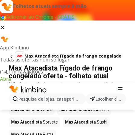
Folhetos atuais sempre à mão
Adicionar ao Chrome - GRÁTIS
App Kimbino
Max Atacadista Fígado de frango congelado
Todas as ofertas num só lugar
Max Atacadista Fígado de frango
(14,1 mil avaliações)
congelado oferta - folheto atual
Abra
Não foi possível encontrar quaisquer resultados
para este termo.
Mais produtos em Max Atacadista
Pesquisa de lojas, categorias,produtos...
Escolher cidade
Max Atacadista
Café
Max Atacadista
Celulares
Max Atacadista
Sorvete
Max Atacadista
Sushi
Max Atacadista
Pizza