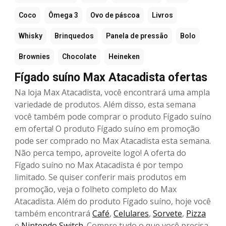
Coco
Ômega 3
Ovo de páscoa
Livros
Whisky
Brinquedos
Panela de pressão
Bolo
Brownies
Chocolate
Heineken
Fígado suíno Max Atacadista ofertas
Na loja Max Atacadista, você encontrará uma ampla
variedade de produtos. Além disso, esta semana
você também pode comprar o produto Fígado suíno
em oferta! O produto Fígado suíno em promoção
pode ser comprado no Max Atacadista esta semana.
Não perca tempo, aproveite logo! A oferta do
Fígado suíno no Max Atacadista é por tempo
limitado. Se quiser conferir mais produtos em
promoção, veja o folheto completo do Max
Atacadista. Além do produto Fígado suíno, hoje você
também encontrará
Café
,
Celulares
,
Sorvete
,
Pizza
e
Nintendo Switch
. Compre tudo o que você precisa,