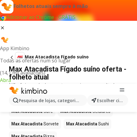
Folhetos atuais sempre à mão
Adicionar ao Chrome - GRÁTIS
App Kimbino
Max Atacadista Fígado suíno
Todas as ofertas num só lugar
Max Atacadista Fígado suíno oferta -
(14,1 mil avaliações)
folheto atual
Abra
Não foi possível encontrar quaisquer resultados
para este termo.
Mais produtos em Max Atacadista
Pesquisa de lojas, categorias,produtos...
Escolher cidade
Max Atacadista
Café
Max Atacadista
Celulares
Max Atacadista
Sorvete
Max Atacadista
Sushi
Max Atacadista
Pizza