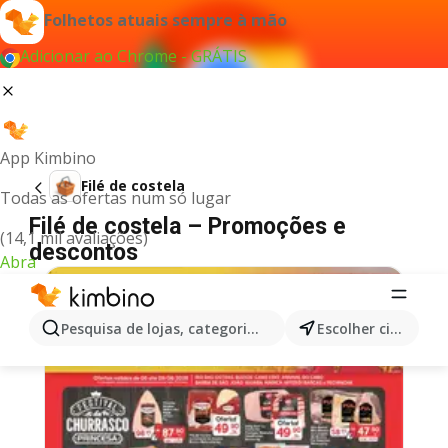
Folhetos atuais sempre à mão
Adicionar ao Chrome - GRÁTIS
App Kimbino
Filé de costela
Todas as ofertas num só lugar
Filé de costela – Promoções e
(14,1 mil avaliações)
descontos
Abra
Pesquisa de lojas, categorias,produtos...
Escolher cidade