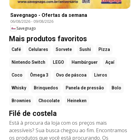
Savegnago - Ofertas da semana
06/08/2026
-
09/08/2026
Savegnago
Mais produtos favoritos
Café
Celulares
Sorvete
Sushi
Pizza
Nintendo Switch
LEGO
Hambúrguer
Açaí
Coco
Ômega 3
Ovo de páscoa
Livros
Whisky
Brinquedos
Panela de pressão
Bolo
Brownies
Chocolate
Heineken
Filé de costela
Está à procura da loja com os preços mais
acessíveis? Sua busca chegou ao fim. Encontramos
os produtos que você está procurando. Os