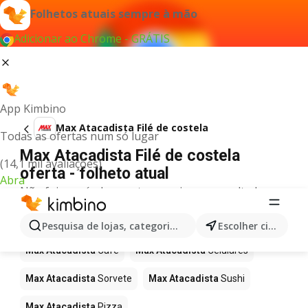
Folhetos atuais sempre à mão
Adicionar ao Chrome - GRÁTIS
App Kimbino
Max Atacadista Filé de costela
Todas as ofertas num só lugar
Max Atacadista Filé de costela
(14,1 mil avaliações)
oferta - folheto atual
Abra
Não foi possível encontrar quaisquer resultados
para este termo.
Mais produtos em Max Atacadista
Pesquisa de lojas, categorias,produtos...
Escolher cidade
Max Atacadista
Café
Max Atacadista
Celulares
Max Atacadista
Sorvete
Max Atacadista
Sushi
Max Atacadista
Pizza