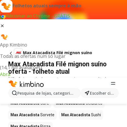
Folhetos atuais sempre à mão
Adicionar ao Chrome - GRÁTIS
App Kimbino
Max Atacadista Filé mignon suíno
Todas as ofertas num só lugar
Max Atacadista Filé mignon suíno
(14,1 mil avaliações)
oferta - folheto atual
Abra
Não foi possível encontrar quaisquer resultados
para este termo.
Mais produtos em Max Atacadista
Pesquisa de lojas, categorias,produtos...
Escolher cidade
Max Atacadista
Café
Max Atacadista
Celulares
Max Atacadista
Sorvete
Max Atacadista
Sushi
Max Atacadista
Pizza