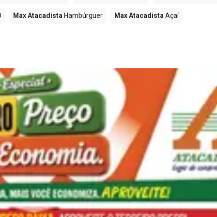
O
Max Atacadista
Hambúrguer
Max Atacadista
Açaí