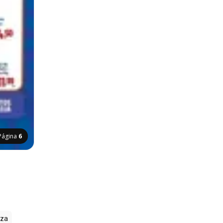
Página
6
zza