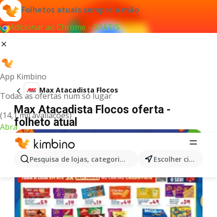
Folhetos atuais sempre à mão
Adicionar ao Chrome - GRÁTIS
App Kimbino
Max Atacadista Flocos
Todas as ofertas num só lugar
Max Atacadista Flocos oferta -
(14,1 mil avaliações)
folheto atual
Abra
Pesquisa de lojas, categorias,produtos...
Escolher cidade