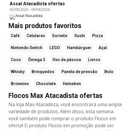
Assaí Atacadista ofertas
03/08/2026
-
09/08/2026
Assaí Atacadista
Mais produtos favoritos
Café
Celulares
Sorvete
Sushi
Pizza
Nintendo Switch
LEGO
Hambúrguer
Açaí
Coco
Ômega 3
Ovo de páscoa
Livros
Whisky
Brinquedos
Panela de pressão
Bolo
Brownies
Chocolate
Heineken
Flocos Max Atacadista ofertas
Na loja Max Atacadista, você encontrará uma ampla
variedade de produtos. Além disso, esta semana
você também pode comprar o produto Flocos em
oferta! O produto Flocos em promoção pode ser