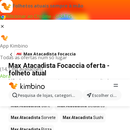
Folhetos atuais sempre à mão
Adicionar ao Chrome - GRÁTIS
App Kimbino
Max Atacadista Focaccia
Todas as ofertas num só lugar
Max Atacadista Focaccia oferta -
(14,1 mil avaliações)
folheto atual
Abra
Não foi possível encontrar quaisquer resultados
para este termo.
Mais produtos em Max Atacadista
Pesquisa de lojas, categorias,produtos...
Escolher cidade
Max Atacadista
Café
Max Atacadista
Celulares
Max Atacadista
Sorvete
Max Atacadista
Sushi
Max Atacadista
Pizza