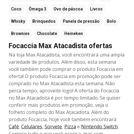
Coco
Ômega 3
Ovo de páscoa
Livros
Whisky
Brinquedos
Panela de pressão
Bolo
Brownies
Chocolate
Heineken
Focaccia Max Atacadista ofertas
Na loja Max Atacadista, você encontrará uma ampla
variedade de produtos. Além disso, esta semana
você também pode comprar o produto Focaccia em
oferta! O produto Focaccia em promoção pode ser
comprado no Max Atacadista esta semana. Não
perca tempo, aproveite logo! A oferta do Focaccia
no Max Atacadista é por tempo limitado. Se quiser
conferir mais produtos em promoção, veja o
folheto completo do Max Atacadista. Além do
produto Focaccia, hoje você também encontrará
Café
,
Celulares
,
Sorvete
,
Pizza
e
Nintendo Switch
.
Compre tudo o que você precisa, mas com