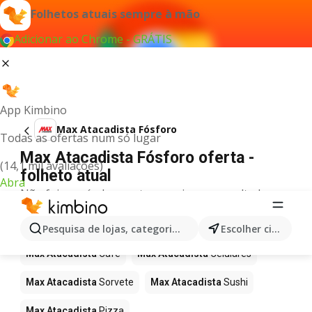
Folhetos atuais sempre à mão
Adicionar ao Chrome - GRÁTIS
App Kimbino
Max Atacadista Fósforo
Todas as ofertas num só lugar
Max Atacadista Fósforo oferta -
(14,1 mil avaliações)
folheto atual
Abra
Não foi possível encontrar quaisquer resultados
para este termo.
Mais produtos em Max Atacadista
Pesquisa de lojas, categorias,produtos...
Escolher cidade
Max Atacadista
Café
Max Atacadista
Celulares
Max Atacadista
Sorvete
Max Atacadista
Sushi
Max Atacadista
Pizza