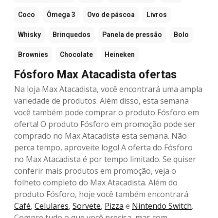
Coco
Ômega 3
Ovo de páscoa
Livros
Whisky
Brinquedos
Panela de pressão
Bolo
Brownies
Chocolate
Heineken
Fósforo Max Atacadista ofertas
Na loja Max Atacadista, você encontrará uma ampla
variedade de produtos. Além disso, esta semana
você também pode comprar o produto Fósforo em
oferta! O produto Fósforo em promoção pode ser
comprado no Max Atacadista esta semana. Não
perca tempo, aproveite logo! A oferta do Fósforo
no Max Atacadista é por tempo limitado. Se quiser
conferir mais produtos em promoção, veja o
folheto completo do Max Atacadista. Além do
produto Fósforo, hoje você também encontrará
Café
,
Celulares
,
Sorvete
,
Pizza
e
Nintendo Switch
.
Compre tudo o que você precisa, mas com