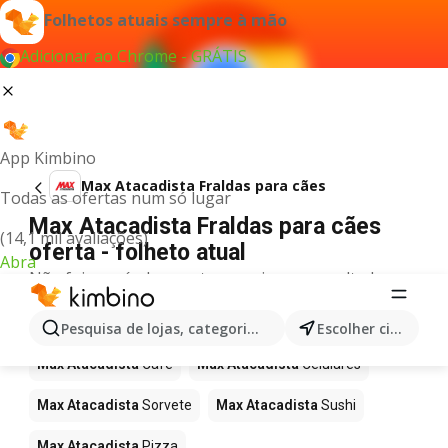
Folhetos atuais sempre à mão
Adicionar ao Chrome - GRÁTIS
App Kimbino
Max Atacadista Fraldas para cães
Todas as ofertas num só lugar
Max Atacadista Fraldas para cães
(14,1 mil avaliações)
oferta - folheto atual
Abra
Não foi possível encontrar quaisquer resultados
para este termo.
Mais produtos em Max Atacadista
Pesquisa de lojas, categorias,produtos...
Escolher cidade
Max Atacadista
Café
Max Atacadista
Celulares
Max Atacadista
Sorvete
Max Atacadista
Sushi
Max Atacadista
Pizza