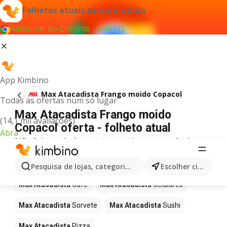
Folhetos atuais sempre à mão
Adicionar ao Chrome - GRÁTIS
App Kimbino
Max Atacadista Frango moido Copacol
Todas as ofertas num só lugar
Max Atacadista Frango moido
(14,1 mil avaliações)
Copacol oferta - folheto atual
Abra
Não foi possível encontrar quaisquer resultados
para este termo.
Mais produtos em Max Atacadista
Pesquisa de lojas, categorias,produtos...
Escolher cidade
Max Atacadista
Café
Max Atacadista
Celulares
Max Atacadista
Sorvete
Max Atacadista
Sushi
Max Atacadista
Pizza