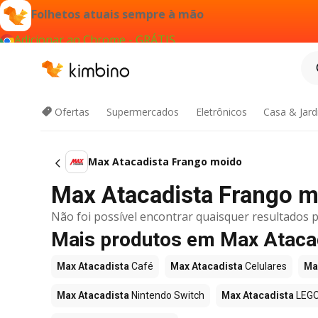
Folhetos atuais sempre à mão
Adicionar ao Chrome - GRÁTIS
Ofertas
Supermercados
Eletrônicos
Casa & Jar
Max Atacadista Frango moido
Max Atacadista Frango mo
Não foi possível encontrar quaisquer resultados p
Mais produtos em Max Ataca
Max Atacadista
Café
Max Atacadista
Celulares
Ma
Max Atacadista
Nintendo Switch
Max Atacadista
LEG