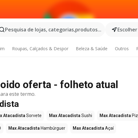
Pesquisa de lojas, categorias,produtos...
Escolher
dim
Roupas, Calçados & Despor
Beleza & Saúde
Outros
ido oferta - folheto atual
ara este termo.
dista
x Atacadista
Sorvete
Max Atacadista
Sushi
Max Atacadista
Pi
O
Max Atacadista
Hambúrguer
Max Atacadista
Açaí