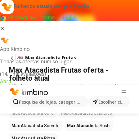
Folhetos atuais sempre à mão
Adicionar ao Chrome - GRÁTIS
App Kimbino
Max Atacadista Frutas
Todas as ofertas num só lugar
Max Atacadista Frutas oferta -
(14,1 mil avaliações)
folheto atual
Abra
Não foi possível encontrar quaisquer resultados
para este termo.
Mais produtos em Max Atacadista
Pesquisa de lojas, categorias,produtos...
Escolher cidade
Max Atacadista
Café
Max Atacadista
Celulares
Max Atacadista
Sorvete
Max Atacadista
Sushi
Max Atacadista
Pizza