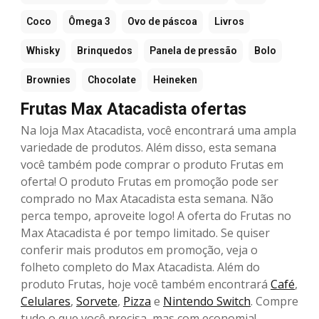
Coco
Ômega 3
Ovo de páscoa
Livros
Whisky
Brinquedos
Panela de pressão
Bolo
Brownies
Chocolate
Heineken
Frutas Max Atacadista ofertas
Na loja Max Atacadista, você encontrará uma ampla
variedade de produtos. Além disso, esta semana
você também pode comprar o produto Frutas em
oferta! O produto Frutas em promoção pode ser
comprado no Max Atacadista esta semana. Não
perca tempo, aproveite logo! A oferta do Frutas no
Max Atacadista é por tempo limitado. Se quiser
conferir mais produtos em promoção, veja o
folheto completo do Max Atacadista. Além do
produto Frutas, hoje você também encontrará
Café
,
Celulares
,
Sorvete
,
Pizza
e
Nintendo Switch
. Compre
tudo o que você precisa, mas com economia!