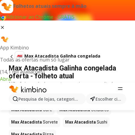
Folhetos atuais sempre à mão
Adicionar ao Chrome - GRÁTIS
App Kimbino
Max Atacadista Galinha congelada
Todas as ofertas num só lugar
Max Atacadista Galinha congelada
(14,1 mil avaliações)
oferta - folheto atual
Abra
Não foi possível encontrar quaisquer resultados
para este termo.
Mais produtos em Max Atacadista
Pesquisa de lojas, categorias,produtos...
Escolher cidade
Max Atacadista
Café
Max Atacadista
Celulares
Max Atacadista
Sorvete
Max Atacadista
Sushi
Max Atacadista
Pizza