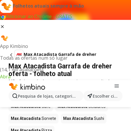
Folhetos atuais sempre à mão
Adicionar ao Chrome - GRÁTIS
App Kimbino
Max Atacadista Garrafa de dreher
Todas as ofertas num só lugar
Max Atacadista Garrafa de dreher
(14,1 mil avaliações)
oferta - folheto atual
Abra
Não foi possível encontrar quaisquer resultados
para este termo.
Mais produtos em Max Atacadista
Pesquisa de lojas, categorias,produtos...
Escolher cidade
Max Atacadista
Café
Max Atacadista
Celulares
Max Atacadista
Sorvete
Max Atacadista
Sushi
Max Atacadista
Pizza