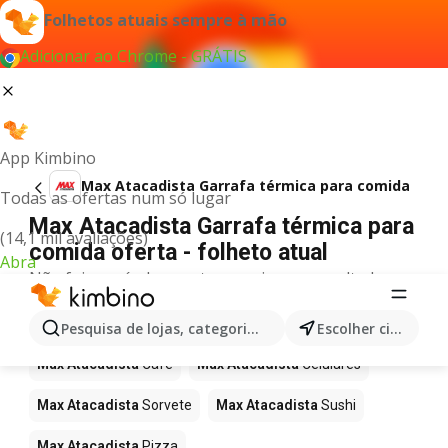
Folhetos atuais sempre à mão
Adicionar ao Chrome - GRÁTIS
App Kimbino
Max Atacadista Garrafa térmica para comida
Todas as ofertas num só lugar
Max Atacadista Garrafa térmica para
(14,1 mil avaliações)
comida oferta - folheto atual
Abra
Não foi possível encontrar quaisquer resultados
para este termo.
Mais produtos em Max Atacadista
Pesquisa de lojas, categorias,produtos...
Escolher cidade
Max Atacadista
Café
Max Atacadista
Celulares
Max Atacadista
Sorvete
Max Atacadista
Sushi
Max Atacadista
Pizza