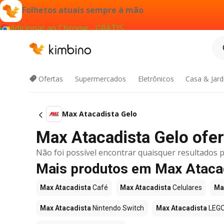
Folhetos atuais sempre à mão
Adicionar ao Chrome - GRÁTIS
Ofertas
Supermercados
Eletrônicos
Casa & Jar
Max Atacadista Gelo
Max Atacadista Gelo ofert
Não foi possível encontrar quaisquer resultados p
Mais produtos em Max Ataca
Max Atacadista
Café
Max Atacadista
Celulares
Ma
Max Atacadista
Nintendo Switch
Max Atacadista
LEG