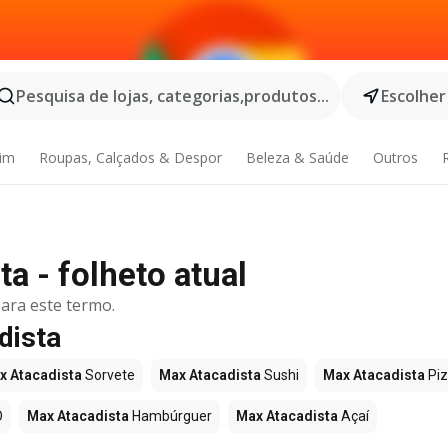
Pesquisa de lojas, categorias,produtos...
Escolher
dim
Roupas, Calçados & Despor
Beleza & Saúde
Outros
a - folheto atual
ara este termo.
dista
x Atacadista
Sorvete
Max Atacadista
Sushi
Max Atacadista
Pi
O
Max Atacadista
Hambúrguer
Max Atacadista
Açaí