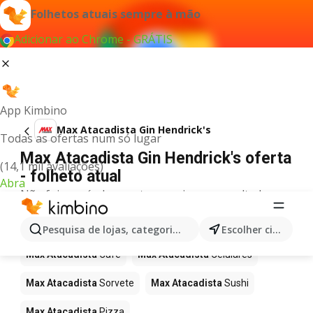
Folhetos atuais sempre à mão
Adicionar ao Chrome - GRÁTIS
App Kimbino
Max Atacadista Gin Hendrick's
Todas as ofertas num só lugar
Max Atacadista Gin Hendrick's oferta
(14,1 mil avaliações)
- folheto atual
Abra
Não foi possível encontrar quaisquer resultados
para este termo.
Mais produtos em Max Atacadista
Pesquisa de lojas, categorias,produtos...
Escolher cidade
Max Atacadista
Café
Max Atacadista
Celulares
Max Atacadista
Sorvete
Max Atacadista
Sushi
Max Atacadista
Pizza