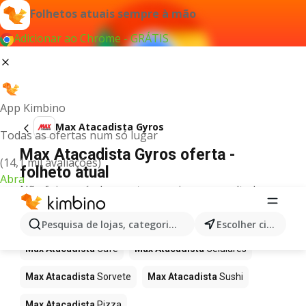
Folhetos atuais sempre à mão
Adicionar ao Chrome - GRÁTIS
App Kimbino
Max Atacadista Gyros
Todas as ofertas num só lugar
Max Atacadista Gyros oferta -
(14,1 mil avaliações)
folheto atual
Abra
Não foi possível encontrar quaisquer resultados
para este termo.
Mais produtos em Max Atacadista
Pesquisa de lojas, categorias,produtos...
Escolher cidade
Max Atacadista
Café
Max Atacadista
Celulares
Max Atacadista
Sorvete
Max Atacadista
Sushi
Max Atacadista
Pizza