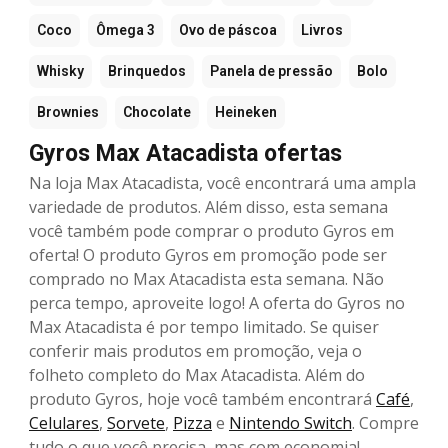
Coco
Ômega 3
Ovo de páscoa
Livros
Whisky
Brinquedos
Panela de pressão
Bolo
Brownies
Chocolate
Heineken
Gyros Max Atacadista ofertas
Na loja Max Atacadista, você encontrará uma ampla
variedade de produtos. Além disso, esta semana
você também pode comprar o produto Gyros em
oferta! O produto Gyros em promoção pode ser
comprado no Max Atacadista esta semana. Não
perca tempo, aproveite logo! A oferta do Gyros no
Max Atacadista é por tempo limitado. Se quiser
conferir mais produtos em promoção, veja o
folheto completo do Max Atacadista. Além do
produto Gyros, hoje você também encontrará
Café
,
Celulares
,
Sorvete
,
Pizza
e
Nintendo Switch
. Compre
tudo o que você precisa, mas com economia!