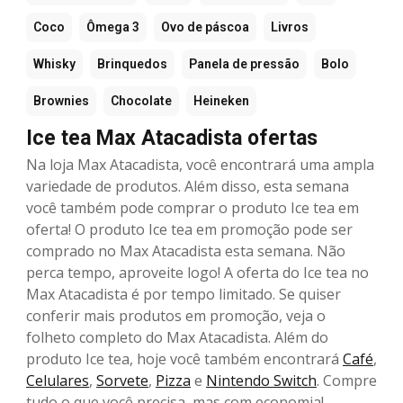
Coco
Ômega 3
Ovo de páscoa
Livros
Whisky
Brinquedos
Panela de pressão
Bolo
Brownies
Chocolate
Heineken
Ice tea Max Atacadista ofertas
Na loja Max Atacadista, você encontrará uma ampla
variedade de produtos. Além disso, esta semana
você também pode comprar o produto Ice tea em
oferta! O produto Ice tea em promoção pode ser
comprado no Max Atacadista esta semana. Não
perca tempo, aproveite logo! A oferta do Ice tea no
Max Atacadista é por tempo limitado. Se quiser
conferir mais produtos em promoção, veja o
folheto completo do Max Atacadista. Além do
produto Ice tea, hoje você também encontrará
Café
,
Celulares
,
Sorvete
,
Pizza
e
Nintendo Switch
. Compre
tudo o que você precisa, mas com economia!