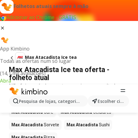
Folhetos atuais sempre à mão
Adicionar ao Chrome - GRÁTIS
App Kimbino
Max Atacadista Ice tea
Todas as ofertas num só lugar
Max Atacadista Ice tea oferta -
(14,1 mil avaliações)
folheto atual
Abra
Não foi possível encontrar quaisquer resultados
para este termo.
Mais produtos em Max Atacadista
Pesquisa de lojas, categorias,produtos...
Escolher cidade
Max Atacadista
Café
Max Atacadista
Celulares
Max Atacadista
Sorvete
Max Atacadista
Sushi
Max Atacadista
Pizza