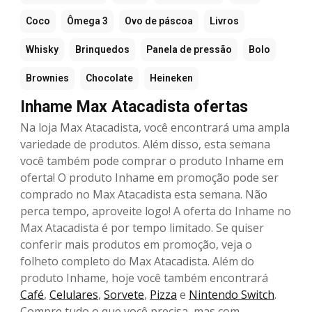
Coco
Ômega 3
Ovo de páscoa
Livros
Whisky
Brinquedos
Panela de pressão
Bolo
Brownies
Chocolate
Heineken
Inhame Max Atacadista ofertas
Na loja Max Atacadista, você encontrará uma ampla
variedade de produtos. Além disso, esta semana
você também pode comprar o produto Inhame em
oferta! O produto Inhame em promoção pode ser
comprado no Max Atacadista esta semana. Não
perca tempo, aproveite logo! A oferta do Inhame no
Max Atacadista é por tempo limitado. Se quiser
conferir mais produtos em promoção, veja o
folheto completo do Max Atacadista. Além do
produto Inhame, hoje você também encontrará
Café
,
Celulares
,
Sorvete
,
Pizza
e
Nintendo Switch
.
Compre tudo o que você precisa, mas com