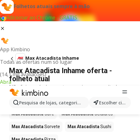
Folhetos atuais sempre à mão
Adicionar ao Chrome - GRÁTIS
App Kimbino
Max Atacadista Inhame
Todas as ofertas num só lugar
Max Atacadista Inhame oferta -
(14,1 mil avaliações)
folheto atual
Abra
Não foi possível encontrar quaisquer resultados
para este termo.
Mais produtos em Max Atacadista
Pesquisa de lojas, categorias,produtos...
Escolher cidade
Max Atacadista
Café
Max Atacadista
Celulares
Max Atacadista
Sorvete
Max Atacadista
Sushi
Max Atacadista
Pizza