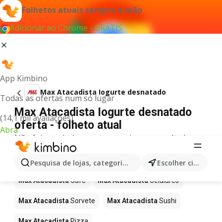
Folhetos atuais sempre à mão
Adicionar ao Chrome - GRÁTIS
App Kimbino
Max Atacadista Iogurte desnatado
Todas as ofertas num só lugar
Max Atacadista Iogurte desnatado
(14,1 mil avaliações)
oferta - folheto atual
Abra
Não foi possível encontrar quaisquer resultados
para este termo.
Mais produtos em Max Atacadista
Pesquisa de lojas, categorias,produtos...
Escolher cidade
Max Atacadista
Café
Max Atacadista
Celulares
Max Atacadista
Sorvete
Max Atacadista
Sushi
Max Atacadista
Pizza