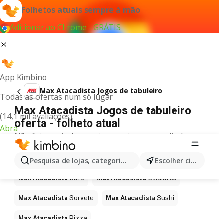
Folhetos atuais sempre à mão
Adicionar ao Chrome - GRÁTIS
App Kimbino
Max Atacadista Jogos de tabuleiro
Todas as ofertas num só lugar
Max Atacadista Jogos de tabuleiro
(14,1 mil avaliações)
oferta - folheto atual
Abra
Não foi possível encontrar quaisquer resultados
para este termo.
Mais produtos em Max Atacadista
Pesquisa de lojas, categorias,produtos...
Escolher cidade
Max Atacadista
Café
Max Atacadista
Celulares
Max Atacadista
Sorvete
Max Atacadista
Sushi
Max Atacadista
Pizza