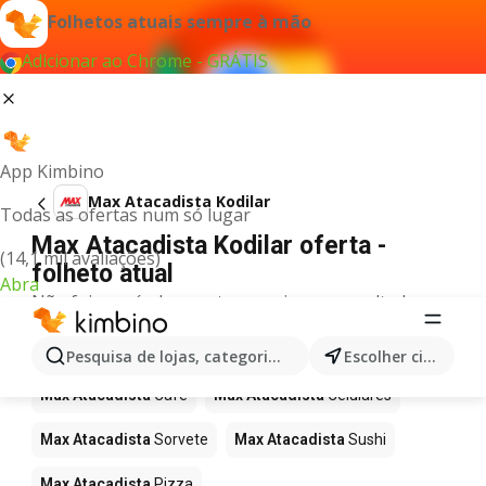
Folhetos atuais sempre à mão
Adicionar ao Chrome - GRÁTIS
App Kimbino
Max Atacadista Kodilar
Todas as ofertas num só lugar
Max Atacadista Kodilar oferta -
(14,1 mil avaliações)
folheto atual
Abra
Não foi possível encontrar quaisquer resultados
para este termo.
Mais produtos em Max Atacadista
Pesquisa de lojas, categorias,produtos...
Escolher cidade
Max Atacadista
Café
Max Atacadista
Celulares
Max Atacadista
Sorvete
Max Atacadista
Sushi
Max Atacadista
Pizza