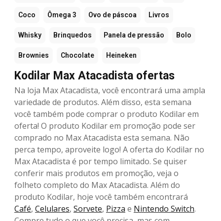
Coco
Ômega 3
Ovo de páscoa
Livros
Whisky
Brinquedos
Panela de pressão
Bolo
Brownies
Chocolate
Heineken
Kodilar Max Atacadista ofertas
Na loja Max Atacadista, você encontrará uma ampla
variedade de produtos. Além disso, esta semana
você também pode comprar o produto Kodilar em
oferta! O produto Kodilar em promoção pode ser
comprado no Max Atacadista esta semana. Não
perca tempo, aproveite logo! A oferta do Kodilar no
Max Atacadista é por tempo limitado. Se quiser
conferir mais produtos em promoção, veja o
folheto completo do Max Atacadista. Além do
produto Kodilar, hoje você também encontrará
Café
,
Celulares
,
Sorvete
,
Pizza
e
Nintendo Switch
.
Compre tudo o que você precisa, mas com