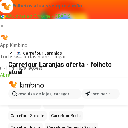
Folhetos atuais sempre à mão
Adicionar ao Chrome - GRÁTIS
App Kimbino
Carrefour Laranjas
Todas as ofertas num só lugar
Carrefour Laranjas oferta - folheto
(14,1 mil avaliações)
atual
Abra
Não foi possível encontrar quaisquer resultados
para este termo.
Mais produtos em Carrefour
Pesquisa de lojas, categorias,produtos...
Escolher cidade
Carrefour
Café
Carrefour
Celulares
Carrefour
Sorvete
Carrefour
Sushi
Carrefour
Pizza
Carrefour
Nintendo Switch