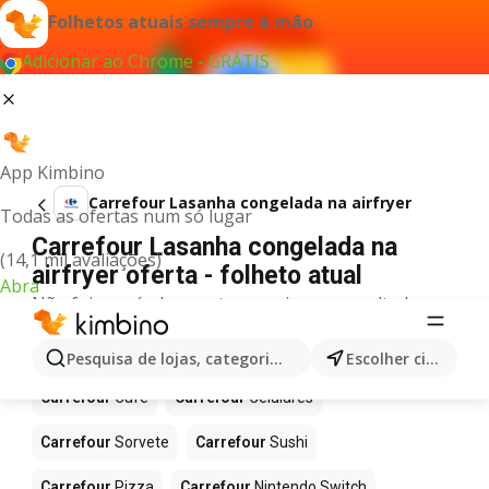
Folhetos atuais sempre à mão
Adicionar ao Chrome - GRÁTIS
App Kimbino
Carrefour Lasanha congelada na airfryer
Todas as ofertas num só lugar
Carrefour Lasanha congelada na
(14,1 mil avaliações)
airfryer oferta - folheto atual
Abra
Não foi possível encontrar quaisquer resultados
para este termo.
Mais produtos em Carrefour
Pesquisa de lojas, categorias,produtos...
Escolher cidade
Carrefour
Café
Carrefour
Celulares
Carrefour
Sorvete
Carrefour
Sushi
Carrefour
Pizza
Carrefour
Nintendo Switch