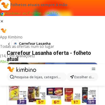
Folhetos atuais sempre à mão
Adicionar ao Chrome - GRÁTIS
App Kimbino
Carrefour Lasanha
Todas as ofertas num só lugar
Carrefour Lasanha oferta - folheto
(14,1 mil avaliações)
atual
Abra
Pesquisa de lojas, categorias,produtos...
Escolher cidade