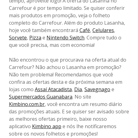
tempo, aproveite logo! A oferta do Lasanha no
Carrefour é por tempo limitado. Se quiser conferir
mais produtos em promoção, veja o folheto
completo do Carrefour. Além do produto Lasanha,
hoje você também encontrará
Café
,
Celulares
,
Sorvete
,
Pizza
e
Nintendo Switch
. Compre tudo o
que você precisa, mas com economia!
Não encontrou o que procurava na oferta atual do
Carrefour? Não achou o Lasanha em promoção?
Não tem problema! Recomendamos que você
confira as ofertas desta e da próxima semana em
lojas como
Assaí Atacadista
,
Dia
,
Savegnago
e
Supermercados Guanabara
. No site
Kimbino.com.br
, você encontra um resumo diário
das promoções atuais. E se quiser ser avisado sobre
as melhores ofertas primeiro, baixe nosso
aplicativo
Kimbino app
e nós lhe notificaremos
sobre os novos folhetos e promoções!