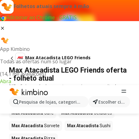
Folhetos atuais sempre à mão
Adicionar ao Chrome - GRÁTIS
App Kimbino
Max Atacadista LEGO Friends
Todas as ofertas num só lugar
Max Atacadista LEGO Friends oferta
(14,1 mil avaliações)
- folheto atual
Abra
Não foi possível encontrar quaisquer resultados
para este termo.
Mais produtos em Max Atacadista
Pesquisa de lojas, categorias,produtos...
Escolher cidade
Max Atacadista
Café
Max Atacadista
Celulares
Max Atacadista
Sorvete
Max Atacadista
Sushi
Max Atacadista
Pizza