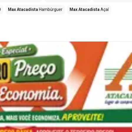
O
Max Atacadista
Hambúrguer
Max Atacadista
Açaí