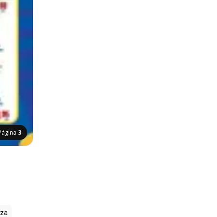
Página
3
zza