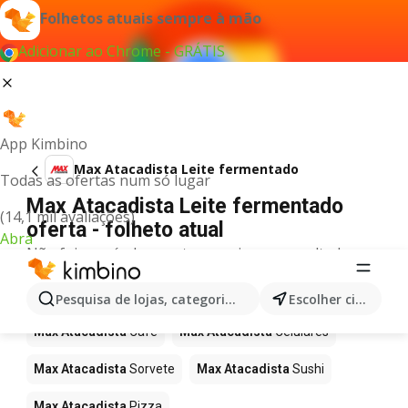
Folhetos atuais sempre à mão
Adicionar ao Chrome - GRÁTIS
App Kimbino
Max Atacadista Leite fermentado
Todas as ofertas num só lugar
Max Atacadista Leite fermentado
(14,1 mil avaliações)
oferta - folheto atual
Abra
Não foi possível encontrar quaisquer resultados
para este termo.
Mais produtos em Max Atacadista
Pesquisa de lojas, categorias,produtos...
Escolher cidade
Max Atacadista
Café
Max Atacadista
Celulares
Max Atacadista
Sorvete
Max Atacadista
Sushi
Max Atacadista
Pizza