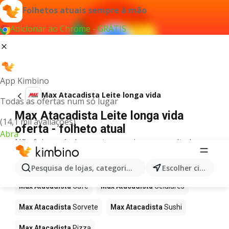
Folhetos atuais sempre à mão
Adicionar ao Chrome - GRÁTIS
App Kimbino
Max Atacadista Leite longa vida
Todas as ofertas num só lugar
Max Atacadista Leite longa vida
(14,1 mil avaliações)
oferta - folheto atual
Abra
Não foi possível encontrar quaisquer resultados
para este termo.
Mais produtos em Max Atacadista
Pesquisa de lojas, categorias,produtos...
Escolher cidade
Max Atacadista
Café
Max Atacadista
Celulares
Max Atacadista
Sorvete
Max Atacadista
Sushi
Max Atacadista
Pizza