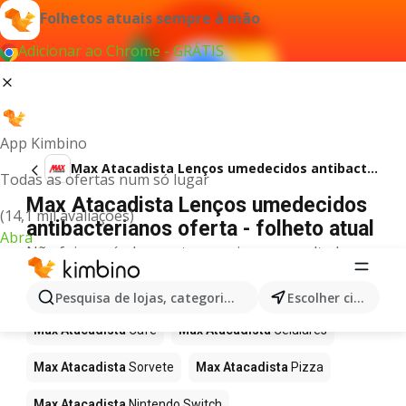
Folhetos atuais sempre à mão
Adicionar ao Chrome - GRÁTIS
App Kimbino
Max Atacadista Lenços umedecidos antibacterianos
Todas as ofertas num só lugar
Max Atacadista Lenços umedecidos
(14,1 mil avaliações)
antibacterianos oferta - folheto atual
Abra
Não foi possível encontrar quaisquer resultados
para este termo.
Mais produtos em Max Atacadista
Pesquisa de lojas, categorias,produtos...
Escolher cidade
Max Atacadista
Café
Max Atacadista
Celulares
Max Atacadista
Sorvete
Max Atacadista
Pizza
Max Atacadista
Nintendo Switch