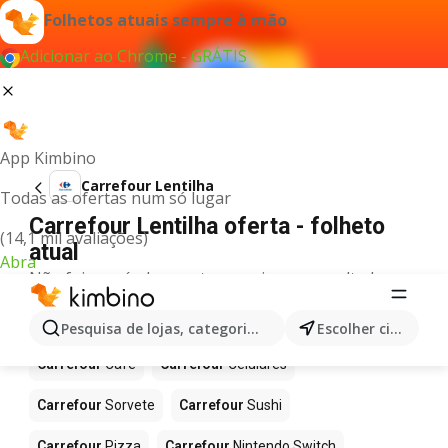
Folhetos atuais sempre à mão
Adicionar ao Chrome - GRÁTIS
App Kimbino
Carrefour Lentilha
Todas as ofertas num só lugar
Carrefour Lentilha oferta - folheto
(14,1 mil avaliações)
atual
Abra
Não foi possível encontrar quaisquer resultados
para este termo.
Mais produtos em Carrefour
Pesquisa de lojas, categorias,produtos...
Escolher cidade
Carrefour
Café
Carrefour
Celulares
Carrefour
Sorvete
Carrefour
Sushi
Carrefour
Pizza
Carrefour
Nintendo Switch