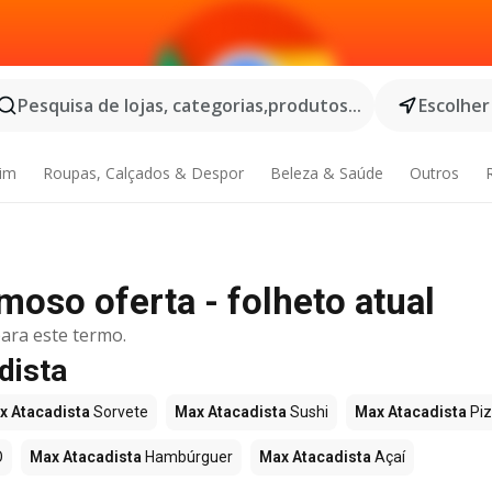
Pesquisa de lojas, categorias,produtos...
Escolher
dim
Roupas, Calçados & Despor
Beleza & Saúde
Outros
moso oferta - folheto atual
ara este termo.
dista
x Atacadista
Sorvete
Max Atacadista
Sushi
Max Atacadista
Pi
O
Max Atacadista
Hambúrguer
Max Atacadista
Açaí