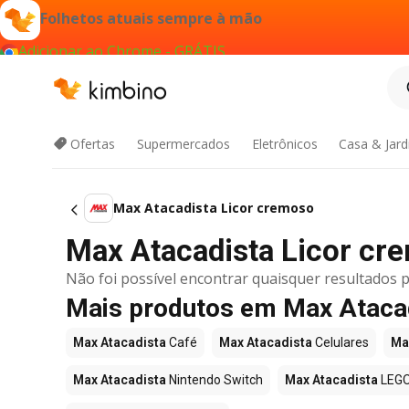
Folhetos atuais sempre à mão
Adicionar ao Chrome - GRÁTIS
Ofertas
Supermercados
Eletrônicos
Casa & Jar
Max Atacadista Licor cremoso
Max Atacadista Licor cre
Não foi possível encontrar quaisquer resultados p
Mais produtos em Max Ataca
Max Atacadista
Café
Max Atacadista
Celulares
Ma
Max Atacadista
Nintendo Switch
Max Atacadista
LEG