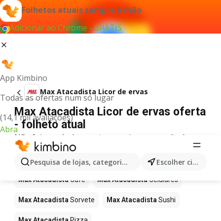
Folhetos atuais sempre à mão
Adicionar ao Chrome - GRÁTIS
App Kimbino
Max Atacadista Licor de ervas
Todas as ofertas num só lugar
Max Atacadista Licor de ervas oferta
(14,1 mil avaliações)
- folheto atual
Abra
Não foi possível encontrar quaisquer resultados
para este termo.
Mais produtos em Max Atacadista
Pesquisa de lojas, categorias,produtos...
Escolher cidade
Max Atacadista
Café
Max Atacadista
Celulares
Max Atacadista
Sorvete
Max Atacadista
Sushi
Max Atacadista
Pizza