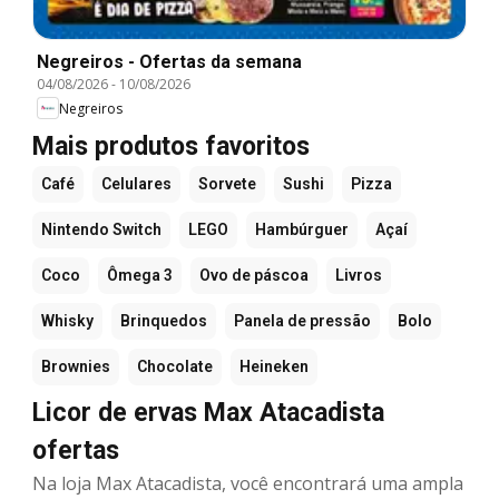
Negreiros - Ofertas da semana
04/08/2026
-
10/08/2026
Negreiros
Mais produtos favoritos
Café
Celulares
Sorvete
Sushi
Pizza
Nintendo Switch
LEGO
Hambúrguer
Açaí
Coco
Ômega 3
Ovo de páscoa
Livros
Whisky
Brinquedos
Panela de pressão
Bolo
Brownies
Chocolate
Heineken
Licor de ervas Max Atacadista
ofertas
Na loja Max Atacadista, você encontrará uma ampla