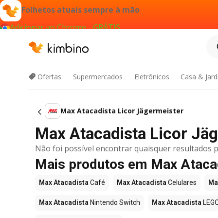
Folhetos atuais sempre à mão
Adicionar ao Chrome - GRÁTIS
Ofertas
Supermercados
Eletrônicos
Casa & Jar
Max Atacadista Licor Jägermeister
Max Atacadista Licor Jäge
Não foi possível encontrar quaisquer resultados p
Mais produtos em Max Ataca
Max Atacadista
Café
Max Atacadista
Celulares
Ma
Max Atacadista
Nintendo Switch
Max Atacadista
LEG