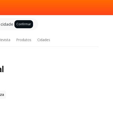
 cidade
Confirmar
Revista
Produtos
Cidades
al
zza