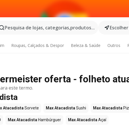
Pesquisa de lojas, categorias,produtos...
Escolher
dim
Roupas, Calçados & Despor
Beleza & Saúde
Outros
rmeister oferta - folheto atu
ara este termo.
dista
x Atacadista
Sorvete
Max Atacadista
Sushi
Max Atacadista
Pi
O
Max Atacadista
Hambúrguer
Max Atacadista
Açaí