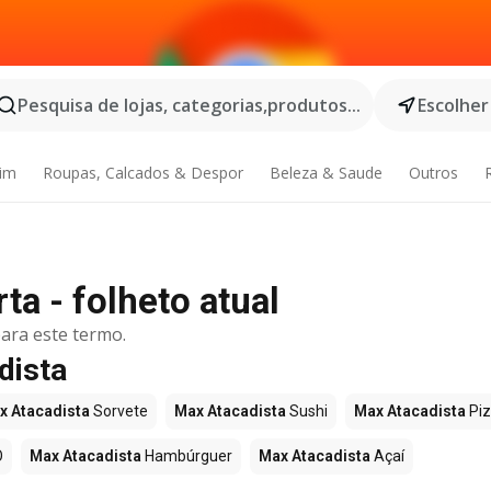
Pesquisa de lojas, categorias,produtos...
Escolher
dim
Roupas, Calcados & Despor
Beleza & Saude
Outros
ta - folheto atual
ara este termo.
dista
x Atacadista
Sorvete
Max Atacadista
Sushi
Max Atacadista
Pi
O
Max Atacadista
Hambúrguer
Max Atacadista
Açaí