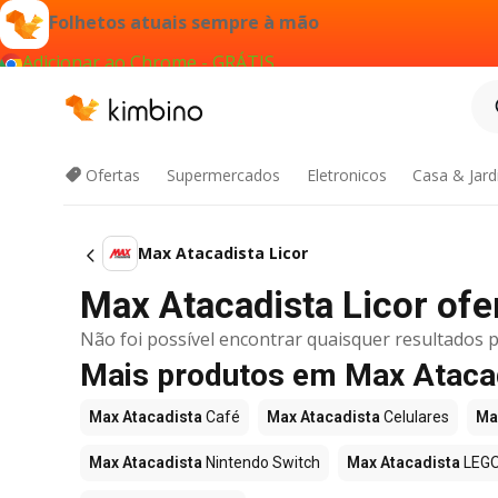
Folhetos atuais sempre à mão
Adicionar ao Chrome - GRÁTIS
Ofertas
Supermercados
Eletronicos
Casa & Jar
Max Atacadista Licor
Max Atacadista Licor ofer
Não foi possível encontrar quaisquer resultados p
Mais produtos em Max Ataca
Max Atacadista
Café
Max Atacadista
Celulares
Ma
Max Atacadista
Nintendo Switch
Max Atacadista
LEG