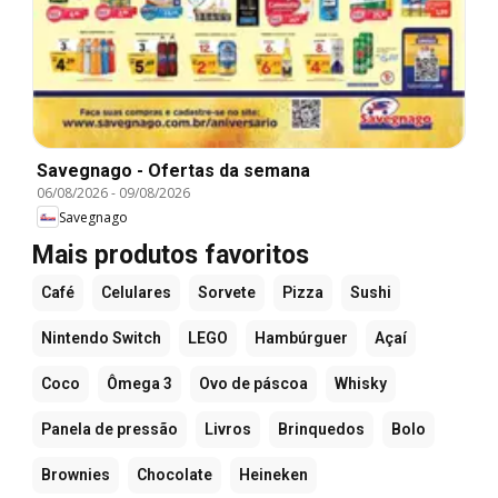
Savegnago - Ofertas da semana
06/08/2026
-
09/08/2026
Savegnago
Mais produtos favoritos
Café
Celulares
Sorvete
Pizza
Sushi
Nintendo Switch
LEGO
Hambúrguer
Açaí
Coco
Ômega 3
Ovo de páscoa
Whisky
Panela de pressão
Livros
Brinquedos
Bolo
Brownies
Chocolate
Heineken