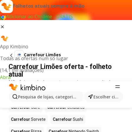
Folhetos atuais sempre à mão
Adicionar ao Chrome - GRÁTIS
App Kimbino
Carrefour Limões
Todas as ofertas num só lugar
Carrefour Limões oferta - folheto
(14,1 mil avaliações)
atual
Abra
Não foi possível encontrar quaisquer resultados
para este termo.
Mais produtos em Carrefour
Pesquisa de lojas, categorias,produtos...
Escolher cidade
Carrefour
Café
Carrefour
Celulares
Carrefour
Sorvete
Carrefour
Sushi
Carrefour
Pizza
Carrefour
Nintendo Switch