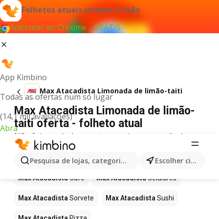
Folhetos atuais sempre à mão
Adicionar ao Chrome - GRÁTIS
App Kimbino
Max Atacadista Limonada de limão-taiti
Todas as ofertas num só lugar
Max Atacadista Limonada de limão-
(14,1 mil avaliações)
taiti oferta - folheto atual
Abra
Não foi possível encontrar quaisquer resultados
para este termo.
Mais produtos em Max Atacadista
Pesquisa de lojas, categorias,produtos...
Escolher cidade
Max Atacadista
Café
Max Atacadista
Celulares
Max Atacadista
Sorvete
Max Atacadista
Sushi
Max Atacadista
Pizza