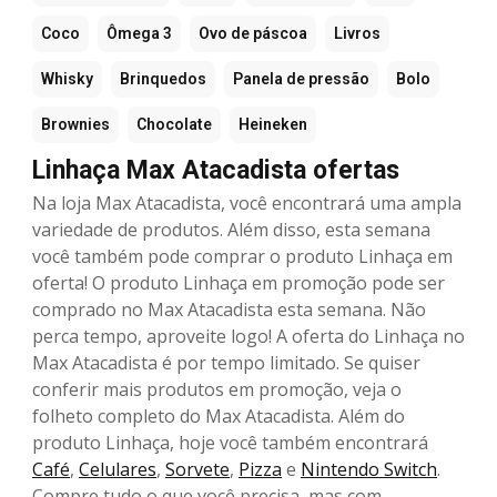
Coco
Ômega 3
Ovo de páscoa
Livros
Whisky
Brinquedos
Panela de pressão
Bolo
Brownies
Chocolate
Heineken
Linhaça Max Atacadista ofertas
Na loja Max Atacadista, você encontrará uma ampla
variedade de produtos. Além disso, esta semana
você também pode comprar o produto Linhaça em
oferta! O produto Linhaça em promoção pode ser
comprado no Max Atacadista esta semana. Não
perca tempo, aproveite logo! A oferta do Linhaça no
Max Atacadista é por tempo limitado. Se quiser
conferir mais produtos em promoção, veja o
folheto completo do Max Atacadista. Além do
produto Linhaça, hoje você também encontrará
Café
,
Celulares
,
Sorvete
,
Pizza
e
Nintendo Switch
.
Compre tudo o que você precisa, mas com