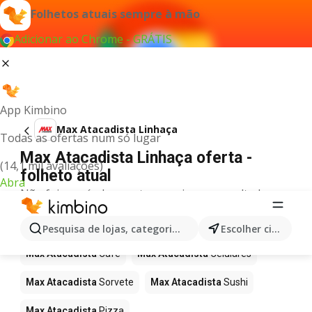
Folhetos atuais sempre à mão
Adicionar ao Chrome - GRÁTIS
App Kimbino
Max Atacadista Linhaça
Todas as ofertas num só lugar
Max Atacadista Linhaça oferta -
(14,1 mil avaliações)
folheto atual
Abra
Não foi possível encontrar quaisquer resultados
para este termo.
Mais produtos em Max Atacadista
Pesquisa de lojas, categorias,produtos...
Escolher cidade
Max Atacadista
Café
Max Atacadista
Celulares
Max Atacadista
Sorvete
Max Atacadista
Sushi
Max Atacadista
Pizza