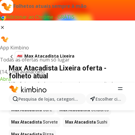
Folhetos atuais sempre à mão
Adicionar ao Chrome - GRÁTIS
App Kimbino
Max Atacadista Lixeira
Todas as ofertas num só lugar
Max Atacadista Lixeira oferta -
(14,1 mil avaliações)
folheto atual
Abra
Não foi possível encontrar quaisquer resultados
para este termo.
Mais produtos em Max Atacadista
Pesquisa de lojas, categorias,produtos...
Escolher cidade
Max Atacadista
Café
Max Atacadista
Celulares
Max Atacadista
Sorvete
Max Atacadista
Sushi
Max Atacadista
Pizza