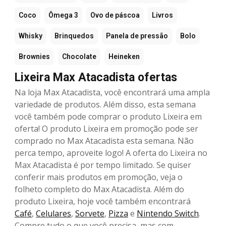
Coco
Ômega 3
Ovo de páscoa
Livros
Whisky
Brinquedos
Panela de pressão
Bolo
Brownies
Chocolate
Heineken
Lixeira Max Atacadista ofertas
Na loja Max Atacadista, você encontrará uma ampla
variedade de produtos. Além disso, esta semana
você também pode comprar o produto Lixeira em
oferta! O produto Lixeira em promoção pode ser
comprado no Max Atacadista esta semana. Não
perca tempo, aproveite logo! A oferta do Lixeira no
Max Atacadista é por tempo limitado. Se quiser
conferir mais produtos em promoção, veja o
folheto completo do Max Atacadista. Além do
produto Lixeira, hoje você também encontrará
Café
,
Celulares
,
Sorvete
,
Pizza
e
Nintendo Switch
.
Compre tudo o que você precisa, mas com