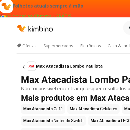
Folhetos atuais sempre à mão
Adicionar ao Chrome - GRÁTIS
Ofertas
Supermercados
Eletrônicos
Casa & Jar
Max Atacadista Lombo Paulista
Max Atacadista Lombo Pau
Não foi possível encontrar quaisquer resultados p
Mais produtos em Max Ataca
Max Atacadista
Café
Max Atacadista
Celulares
Ma
Max Atacadista
Nintendo Switch
Max Atacadista
LEG