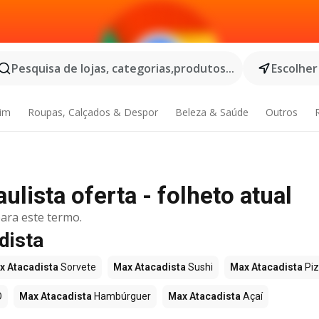
Pesquisa de lojas, categorias,produtos...
Escolher
dim
Roupas, Calçados & Despor
Beleza & Saúde
Outros
lista oferta - folheto atual
ara este termo.
dista
x Atacadista
Sorvete
Max Atacadista
Sushi
Max Atacadista
Pi
O
Max Atacadista
Hambúrguer
Max Atacadista
Açaí