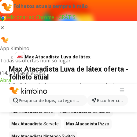
Folhetos atuais sempre à mão
Adicionar ao Chrome - GRÁTIS
App Kimbino
Max Atacadista Luva de látex
Todas as ofertas num só lugar
Max Atacadista Luva de látex oferta -
(14,1 mil avaliações)
folheto atual
Abra
Não foi possível encontrar quaisquer resultados
para este termo.
Mais produtos em Max Atacadista
Pesquisa de lojas, categorias,produtos...
Escolher cidade
Max Atacadista
Café
Max Atacadista
Celulares
Max Atacadista
Sorvete
Max Atacadista
Pizza
Max Atacadista
Nintendo Switch