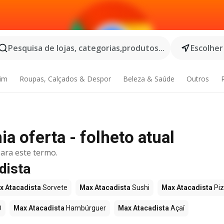
Pesquisa de lojas, categorias,produtos...
Escolher
dim
Roupas, Calçados & Despor
Beleza & Saúde
Outros
 oferta - folheto atual
ara este termo.
dista
x Atacadista
Sorvete
Max Atacadista
Sushi
Max Atacadista
Pi
O
Max Atacadista
Hambúrguer
Max Atacadista
Açaí