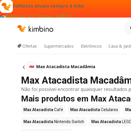
Folhetos atuais sempre à mão
Adicionar ao Chrome - GRÁTIS
Ofertas
Supermercados
Eletrônicos
Casa & Jar
Max Atacadista Macadâmia
Max Atacadista Macadâmia
Não foi possível encontrar quaisquer resultados p
Mais produtos em Max Ataca
Max Atacadista
Café
Max Atacadista
Celulares
Ma
Max Atacadista
Nintendo Switch
Max Atacadista
LEG