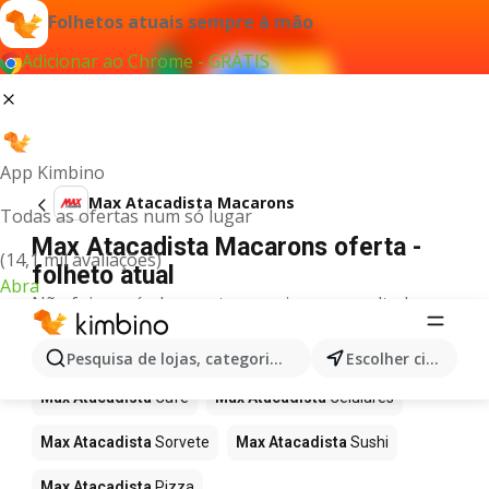
Folhetos atuais sempre à mão
Adicionar ao Chrome - GRÁTIS
App Kimbino
Max Atacadista Macarons
Todas as ofertas num só lugar
Max Atacadista Macarons oferta -
(14,1 mil avaliações)
folheto atual
Abra
Não foi possível encontrar quaisquer resultados
para este termo.
Mais produtos em Max Atacadista
Pesquisa de lojas, categorias,produtos...
Escolher cidade
Max Atacadista
Café
Max Atacadista
Celulares
Max Atacadista
Sorvete
Max Atacadista
Sushi
Max Atacadista
Pizza