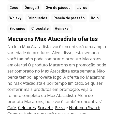
Coco
Ômega 3
Ovo de páscoa
Livros
Whisky
Brinquedos
Panela de pressão
Bolo
Brownies
Chocolate
Heineken
Macarons Max Atacadista ofertas
Na loja Max Atacadista, você encontrará uma ampla
variedade de produtos. Além disso, esta semana
você também pode comprar o produto Macarons
em oferta! O produto Macarons em promoção pode
ser comprado no Max Atacadista esta semana. Não
perca tempo, aproveite logo! A oferta do Macarons
no Max Atacadista é por tempo limitado. Se quiser
conferir mais produtos em promoção, veja o
folheto completo do Max Atacadista. Além do
produto Macarons, hoje você também encontrará
Café
,
Celulares
,
Sorvete
,
Pizza
e
Nintendo Switch
.
Compre tudo o que você precisa, mas com