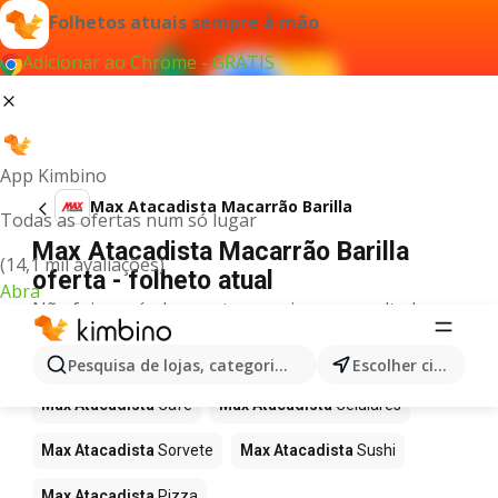
Folhetos atuais sempre à mão
Adicionar ao Chrome - GRÁTIS
App Kimbino
Max Atacadista Macarrão Barilla
Todas as ofertas num só lugar
Max Atacadista Macarrão Barilla
(14,1 mil avaliações)
oferta - folheto atual
Abra
Não foi possível encontrar quaisquer resultados
para este termo.
Mais produtos em Max Atacadista
Pesquisa de lojas, categorias,produtos...
Escolher cidade
Max Atacadista
Café
Max Atacadista
Celulares
Max Atacadista
Sorvete
Max Atacadista
Sushi
Max Atacadista
Pizza