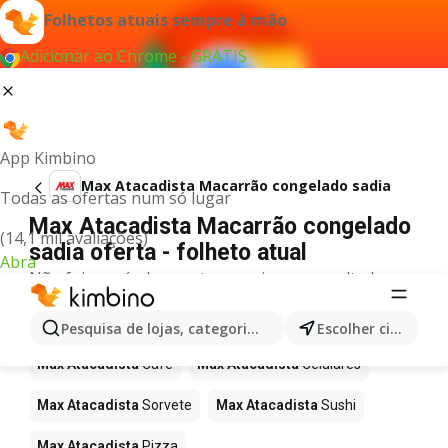
Folhetos atuais sempre à mão
Adicionar ao Chrome - GRÁTIS
App Kimbino
Max Atacadista Macarrão congelado sadia
Todas as ofertas num só lugar
Max Atacadista Macarrão congelado
(14,1 mil avaliações)
sadia oferta - folheto atual
Abra
Não foi possível encontrar quaisquer resultados
para este termo.
Mais produtos em Max Atacadista
Pesquisa de lojas, categorias,produtos...
Escolher cidade
Max Atacadista
Café
Max Atacadista
Celulares
Max Atacadista
Sorvete
Max Atacadista
Sushi
Max Atacadista
Pizza